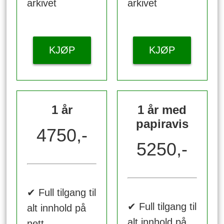
arkivet
arkivet
KJØP
KJØP
1 år
1 år med
papiravis
4750,-
5250,-
✔ Full tilgang til
✔ Full tilgang til
alt innhold på
alt innhold på
nett