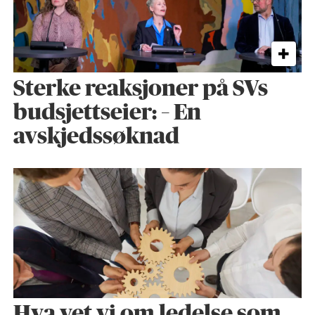
Sterke reaksjoner på SVs
budsjettseier: – En
avskjedssøknad
Hva vet vi om ledelse som