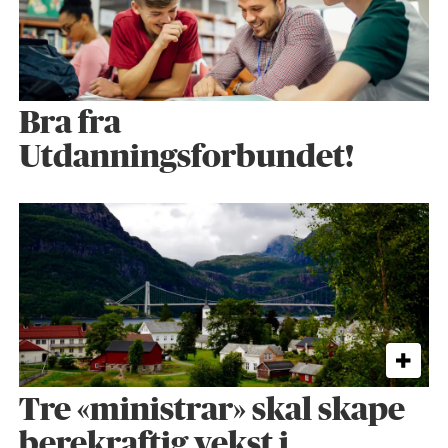
Bra fra
Utdanningsforbundet!
Tre «ministrar» skal skape
berekraftig vekst i